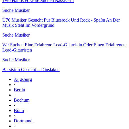
Two Hands & More Suchen Bassist*In
Suche Musiker
Ü70 Musiker Gesucht Für Bluesrock Und Rock - Spaßn An Der
Musik Steht Im Vordergrund
Suche Musiker
Wir Suchen Eine Erfahrene Lead-Gitarristin Oder Einen Erfahrenen
Lead-Gitarristen
Suche Musiker
Bassist/In Gesucht -- Dinslaken
Augsburg
·
Berlin
·
Bochum
·
Bonn
·
Dortmund
·