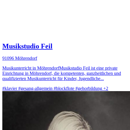
Musikstudio Feil
91096 Möhrendorf
Musikunterricht in MöhrendorfMusikstudio Feil ist eine private
Einrichtung in Möhrendorf, die kompetenten, ganzheitlichen und
qualifizierten Musikunterricht für Kinder, Jugendliche...
#klavier
#gesang-allgemein
#blockflote
#gehorbildung
+2