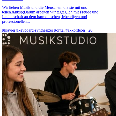
Wir lieben Musik und die Menschen, die sie mit uns
teilen.&nbsp;Darum arbeiten wir tagtäglich mit Freude und
Leidenschaft an dem harmonischen, lebendigen und
professionellen...
#klavier
#keyboard-synthesizer
#orgel
#akkordeon
+20