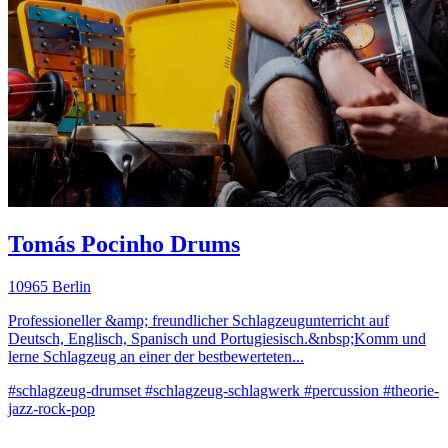
Tomás Pocinho Drums
10965 Berlin
Professioneller &amp; freundlicher Schlagzeugunterricht auf
Deutsch, Englisch, Spanisch und Portugiesisch.&nbsp;Komm und
lerne Schlagzeug an einer der bestbewerteten...
#schlagzeug-drumset
#schlagzeug-schlagwerk
#percussion
#theorie-
jazz-rock-pop