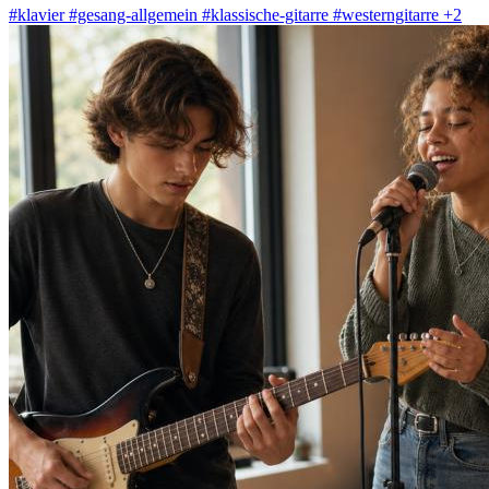
#klavier
#gesang-allgemein
#klassische-gitarre
#westerngitarre
+2