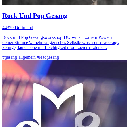
Rock Und Pop Gesang
44379 Dortmund
Rock und Pop Gesangsworkshop!DU willst......mehr Power in
deiner Stimme?...mehr sängerisches Selbstbewusstsein?...rockige,
kernige, laute Töne mit Leichtigkeit produzieren?...deine...
#gesang-allgemein
#leadgesang