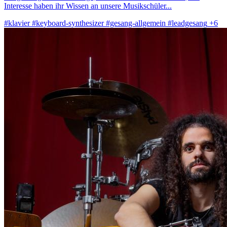
Interesse haben ihr Wissen an unsere Musikschüler...
#klavier
#keyboard-synthesizer
#gesang-allgemein
#leadgesang
+6