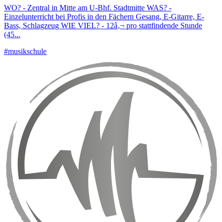
WO? - Zentral in Mitte am U-Bhf. Stadtmitte WAS? -
Einzelunterricht bei Profis in den Fächern Gesang, E-Gitarre, E-
Bass, Schlagzeug WIE VIEL? - 12â‚¬ pro stattfindende Stunde
(45...
#musikschule