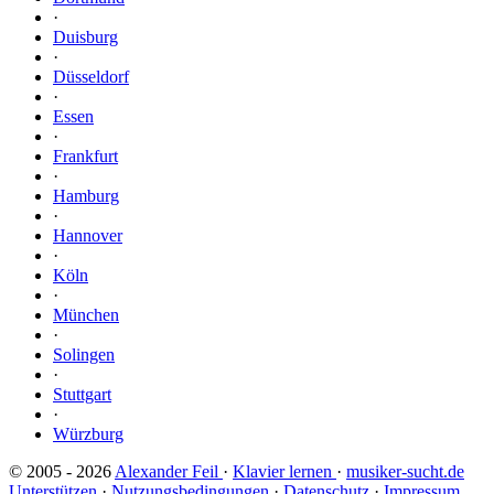
·
Duisburg
·
Düsseldorf
·
Essen
·
Frankfurt
·
Hamburg
·
Hannover
·
Köln
·
München
·
Solingen
·
Stuttgart
·
Würzburg
© 2005 - 2026
Alexander Feil
·
Klavier lernen
·
musiker-sucht.de
Unterstützen
·
Nutzungsbedingungen
·
Datenschutz
·
Impressum