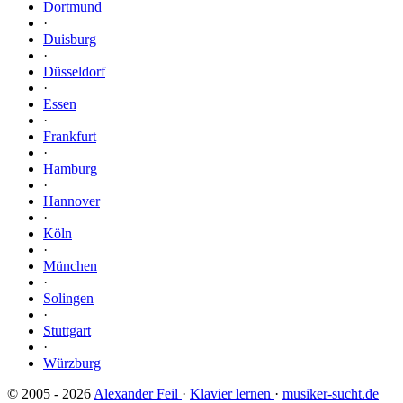
Dortmund
·
Duisburg
·
Düsseldorf
·
Essen
·
Frankfurt
·
Hamburg
·
Hannover
·
Köln
·
München
·
Solingen
·
Stuttgart
·
Würzburg
© 2005 - 2026
Alexander Feil
·
Klavier lernen
·
musiker-sucht.de