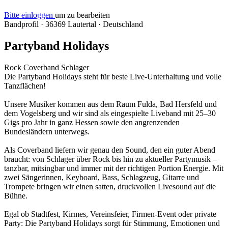
Bitte einloggen
um zu bearbeiten
Bandprofil
·
36369 Lautertal
·
Deutschland
Partyband Holidays
Rock
Coverband
Schlager
Die Partyband Holidays steht für beste Live-Unterhaltung und volle
Tanzflächen!
Unsere Musiker kommen aus dem Raum Fulda, Bad Hersfeld und
dem Vogelsberg und wir sind als eingespielte Liveband mit 25–30
Gigs pro Jahr in ganz Hessen sowie den angrenzenden
Bundesländern unterwegs.
Als Coverband liefern wir genau den Sound, den ein guter Abend
braucht: von Schlager über Rock bis hin zu aktueller Partymusik –
tanzbar, mitsingbar und immer mit der richtigen Portion Energie. Mit
zwei Sängerinnen, Keyboard, Bass, Schlagzeug, Gitarre und
Trompete bringen wir einen satten, druckvollen Livesound auf die
Bühne.
Egal ob Stadtfest, Kirmes, Vereinsfeier, Firmen-Event oder private
Party: Die Partyband Holidays sorgt für Stimmung, Emotionen und