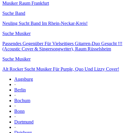
Musiker Raum Frankfurt
Suche Band
Neuling Sucht Band Im Rhein-Neckar-Kreis!
Suche Musiker
Passendes Gegenüber Für Vielseitiges Gitarren-Duo Gesucht !!!
(Acoustic Cover & Singersongwriter), Raum Rüsselsheim
Suche Musiker
Alt Rocker Sucht Musiker Für Purple, Quo Und Lizzy Cover!
Augsburg
·
Berlin
·
Bochum
·
Bonn
·
Dortmund
·
Duisburg