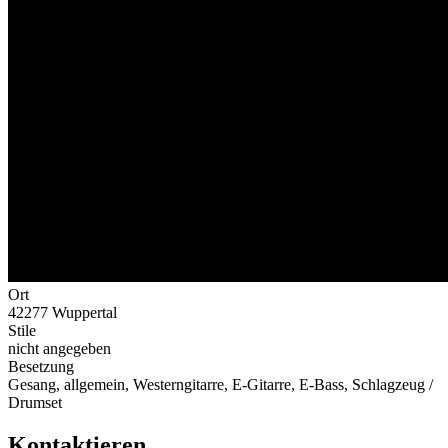
Ort
42277 Wuppertal
Stile
nicht angegeben
Besetzung
Gesang, allgemein, Westerngitarre, E-Gitarre, E-Bass, Schlagzeug /
Drumset
Kontaktieren