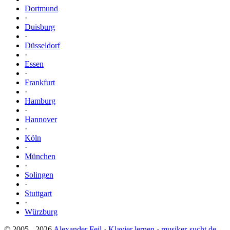
Dortmund
·
Duisburg
·
Düsseldorf
·
Essen
·
Frankfurt
·
Hamburg
·
Hannover
·
Köln
·
München
·
Solingen
·
Stuttgart
·
Würzburg
© 2005 - 2026
Alexander Feil
·
Klavier lernen
·
musiker-sucht.de