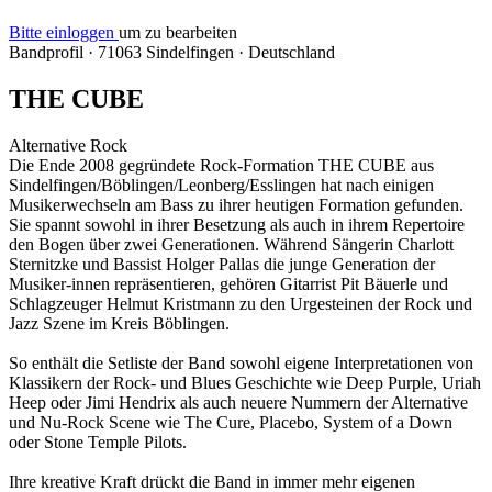
Bitte einloggen
um zu bearbeiten
Bandprofil
·
71063 Sindelfingen
·
Deutschland
THE CUBE
Alternative Rock
Die Ende 2008 gegründete Rock-Formation THE CUBE aus
Sindelfingen/Böblingen/Leonberg/Esslingen hat nach einigen
Musikerwechseln am Bass zu ihrer heutigen Formation gefunden.
Sie spannt sowohl in ihrer Besetzung als auch in ihrem Repertoire
den Bogen über zwei Generationen. Während Sängerin Charlott
Sternitzke und Bassist Holger Pallas die junge Generation der
Musiker-innen repräsentieren, gehören Gitarrist Pit Bäuerle und
Schlagzeuger Helmut Kristmann zu den Urgesteinen der Rock und
Jazz Szene im Kreis Böblingen.
So enthält die Setliste der Band sowohl eigene Interpretationen von
Klassikern der Rock- und Blues Geschichte wie Deep Purple, Uriah
Heep oder Jimi Hendrix als auch neuere Nummern der Alternative
und Nu-Rock Scene wie The Cure, Placebo, System of a Down
oder Stone Temple Pilots.
Ihre kreative Kraft drückt die Band in immer mehr eigenen