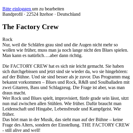
Bitte einloggen
um zu bearbeiten
Bandprofil
·
22524 Itzehoe
·
Deutschland
The Factory Crew
Rock
Nur, weil die Schläfen grau sind und die Augen nicht mehr so
wollen wie früher, muss man ja noch lange nicht den Blues spielen.
Man kann es natürlich….aber dann richtig.
Die FACTORY CREW hat es sich nie leicht gemacht. Sie haben
sich durchgebissen und jetzt sind sie wieder da, wo sie hingehören:
auf der Bühne. Und sie sind besser als je zuvor. Das Programm mag
bekannt vorkommen – Blues und Rock, R&B und Soulballaden mit
zwei Gitarren, Bass und Schlagzeug. Die Frage ist aber, was man
draus macht.
Wer Rock und Blues spielt, improvisiert, fünfe grade sein lässt, sitzt
nun mal zwischen allen Stühlen. Wie früher. Dafür braucht man
Leidenschaft und Hingabe, Lebensfreude und Kampfgeist. Wie
früher.
Das hört man in der Musik, das sieht man auf der Bühne – keine
Frage des Alters, sondern der Einstellung. THE FACTORY CREW
- still alive and well!