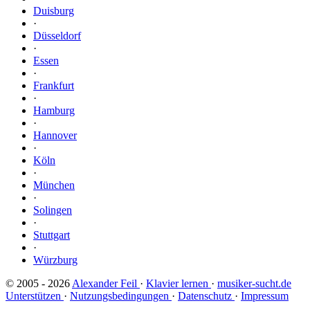
Duisburg
·
Düsseldorf
·
Essen
·
Frankfurt
·
Hamburg
·
Hannover
·
Köln
·
München
·
Solingen
·
Stuttgart
·
Würzburg
© 2005 - 2026
Alexander Feil
·
Klavier lernen
·
musiker-sucht.de
Unterstützen
·
Nutzungsbedingungen
·
Datenschutz
·
Impressum