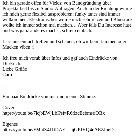
Ich bin gerade offen für Vieles: von Bandgründung über
Projektarbeit bis zu Studio-Aufträgen. Auch in der Richtung würde
ich mich gerne flexibel ausprobieren: funky tunes sind immer
willkommen, Elektronisches würde mich sehr reizen und Bluesrock
wollte ich immer schon mal machen… Aber falls Du Interesse hast
und was ganz anderes machst, schreib einfach.
Lass uns einfach treffen und schauen, ob wir beim Jammen oder
Mucken viben :)
Ich freu mich vorab über Infos und ggf auch Eindrücke von
Dir/Euch.
Liebe Grüße
Caro
-
Ein paar Eindrücke von mir und meiner Stimme:
Cover
https://youtu.be/7lcjbEWjLbI?si=R6rlzcEebmsriQBx
Eigenes
https://youtu.be/FMntZ4J1tDA?si=hjGPJVQ4eAEZfueD