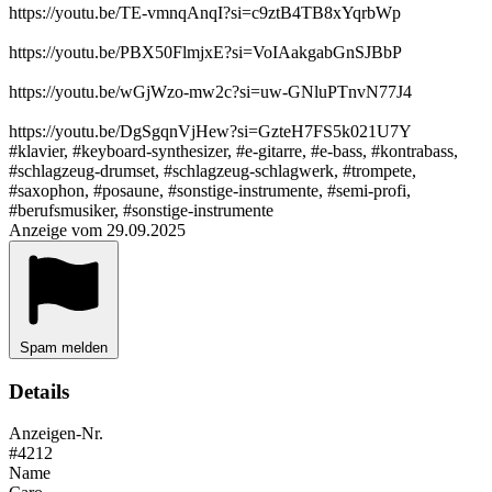
https://youtu.be/TE-vmnqAnqI?si=c9ztB4TB8xYqrbWp
https://youtu.be/PBX50FlmjxE?si=VoIAakgabGnSJBbP
https://youtu.be/wGjWzo-mw2c?si=uw-GNluPTnvN77J4
https://youtu.be/DgSgqnVjHew?si=GzteH7FS5k021U7Y
#klavier, #keyboard-synthesizer, #e-gitarre, #e-bass, #kontrabass,
#schlagzeug-drumset, #schlagzeug-schlagwerk, #trompete,
#saxophon, #posaune, #sonstige-instrumente, #semi-profi,
#berufsmusiker, #sonstige-instrumente
Anzeige vom 29.09.2025
Spam melden
Details
Anzeigen-Nr.
#4212
Name