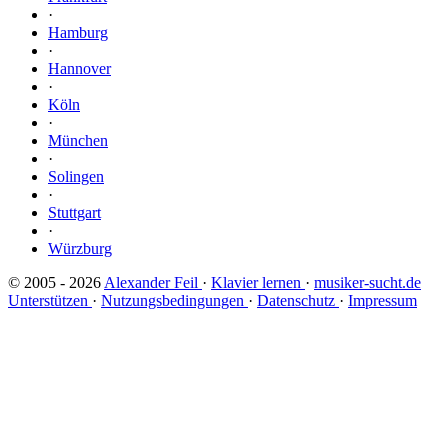
·
Hamburg
·
Hannover
·
Köln
·
München
·
Solingen
·
Stuttgart
·
Würzburg
© 2005 - 2026
Alexander Feil
·
Klavier lernen
·
musiker-sucht.de
Unterstützen
·
Nutzungsbedingungen
·
Datenschutz
·
Impressum