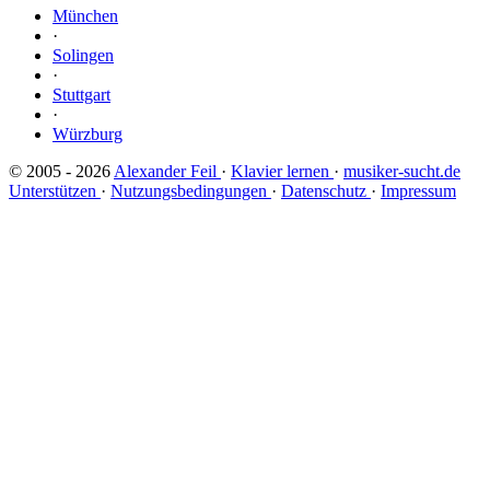
München
·
Solingen
·
Stuttgart
·
Würzburg
© 2005 - 2026
Alexander Feil
·
Klavier lernen
·
musiker-sucht.de
Unterstützen
·
Nutzungsbedingungen
·
Datenschutz
·
Impressum