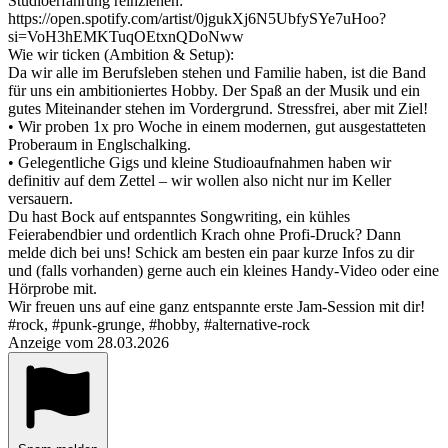
Studioerfahrung reinziehen:
https://open.spotify.com/artist/0jgukXj6N5UbfySYe7uHoo?
si=VoH3hEMKTuqOEtxnQDoNww
Wie wir ticken (Ambition & Setup):
Da wir alle im Berufsleben stehen und Familie haben, ist die Band
für uns ein ambitioniertes Hobby. Der Spaß an der Musik und ein
gutes Miteinander stehen im Vordergrund. Stressfrei, aber mit Ziel!
• Wir proben 1x pro Woche in einem modernen, gut ausgestatteten
Proberaum in Englschalking.
• Gelegentliche Gigs und kleine Studioaufnahmen haben wir
definitiv auf dem Zettel – wir wollen also nicht nur im Keller
versauern.
Du hast Bock auf entspanntes Songwriting, ein kühles
Feierabendbier und ordentlich Krach ohne Profi-Druck? Dann
melde dich bei uns! Schick am besten ein paar kurze Infos zu dir
und (falls vorhanden) gerne auch ein kleines Handy-Video oder eine
Hörprobe mit.
Wir freuen uns auf eine ganz entspannte erste Jam-Session mit dir!
#rock, #punk-grunge, #hobby, #alternative-rock
Anzeige vom 28.03.2026