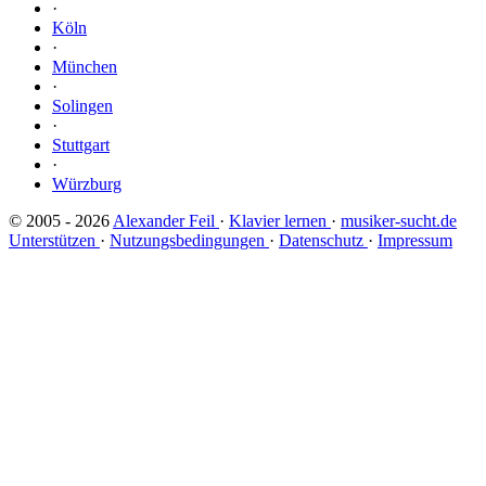
·
Köln
·
München
·
Solingen
·
Stuttgart
·
Würzburg
© 2005 - 2026
Alexander Feil
·
Klavier lernen
·
musiker-sucht.de
Unterstützen
·
Nutzungsbedingungen
·
Datenschutz
·
Impressum