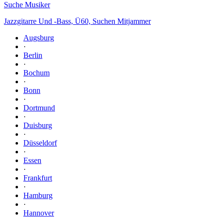
Suche Musiker
Jazzgitarre Und -Bass, Ü60, Suchen Mitjammer
Augsburg
·
Berlin
·
Bochum
·
Bonn
·
Dortmund
·
Duisburg
·
Düsseldorf
·
Essen
·
Frankfurt
·
Hamburg
·
Hannover