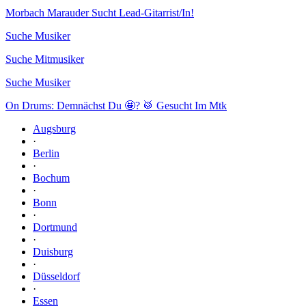
Morbach Marauder Sucht Lead-Gitarrist/In!
Suche Musiker
Suche Mitmusiker
Suche Musiker
On Drums: Demnächst Du 🤩? 🥁 Gesucht Im Mtk
Augsburg
·
Berlin
·
Bochum
·
Bonn
·
Dortmund
·
Duisburg
·
Düsseldorf
·
Essen