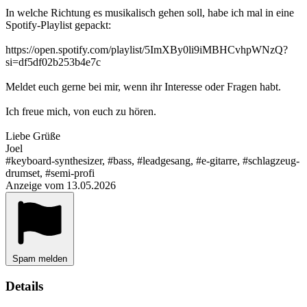
In welche Richtung es musikalisch gehen soll, habe ich mal in eine
Spotify-Playlist gepackt:
https://open.spotify.com/playlist/5ImXBy0li9iMBHCvhpWNzQ?
si=df5df02b253b4e7c
Meldet euch gerne bei mir, wenn ihr Interesse oder Fragen habt.
Ich freue mich, von euch zu hören.
Liebe Grüße
Joel
#keyboard-synthesizer, #bass, #leadgesang, #e-gitarre, #schlagzeug-
drumset, #semi-profi
Anzeige vom 13.05.2026
Spam melden
Details