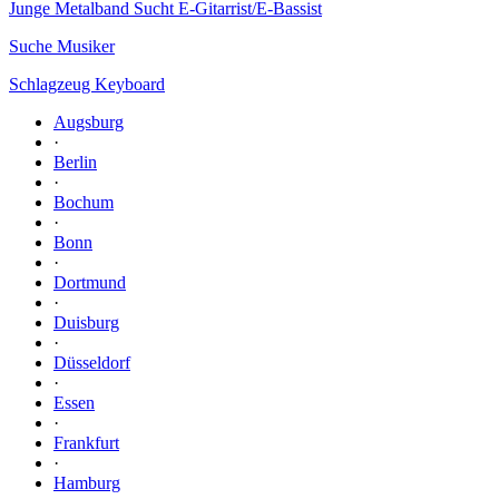
Junge Metalband Sucht E-Gitarrist/E-Bassist
Suche Musiker
Schlagzeug Keyboard
Augsburg
·
Berlin
·
Bochum
·
Bonn
·
Dortmund
·
Duisburg
·
Düsseldorf
·
Essen
·
Frankfurt
·
Hamburg