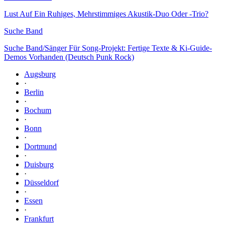
Lust Auf Ein Ruhiges, Mehrstimmiges Akustik-Duo Oder -Trio?
Suche Band
Suche Band/Sänger Für Song-Projekt: Fertige Texte & Ki-Guide-
Demos Vorhanden (Deutsch Punk Rock)
Augsburg
·
Berlin
·
Bochum
·
Bonn
·
Dortmund
·
Duisburg
·
Düsseldorf
·
Essen
·
Frankfurt