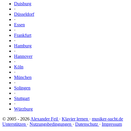
Duisburg
·
Düsseldorf
·
Essen
·
Frankfurt
·
Hamburg
·
Hannover
·
Köln
·
München
·
Solingen
·
Stuttgart
·
Würzburg
© 2005 - 2026
Alexander Feil
·
Klavier lernen
·
musiker-sucht.de
Unterstützen
·
Nutzungsbedingungen
·
Datenschutz
·
Impressum