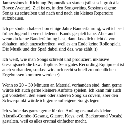
Jamsessions in Richtung Popmusik zu starten (stilistisch grob á la
Boyce Avenue). Ziel ist es, in den Songwriting Sessions eigene
Songs zu schreiben und nach und nach ein kleines Repertoire
aufzubauen.
Ich persönlich habe schon einige Jahre Banderfahrung, weil ich seit
früher Jugend in verschiedenen Bands gespielt habe. Aber auch
wenn du keine Banderfahrung hast, dann lass dich nicht davon
abhalten, mich anzuschreiben, weil es am Ende keine Rolle spielt.
Die Musik und der Spaß dabei sind das, was zählt ;))
Ich weiß, wie man Songs schreibt und produziert, inklusive
Gesangsmelodie bzw. Topline. Sehr gutes Recording-Equipment ist
auch vorhanden, so dass wir auch recht schnell zu ordentlichen
Ergebnissen kommen werden :)
Wenn so 20 – 30 Minuten an Material vorhanden sind, dann gerne
würde ich auch gerne kleinere Auftritte spielen. Ich kann mir auch
gut vorstellen, den einen oder anderen Song zu covern, aber den
Schwerpunkt würde ich gerne auf eigene Songs legen.
Ich würde das ganze gerne für den Anfang erstmal als kleine
Akustik-Combo (Gesang, Gitarre, Keys, evtl. Background Vocals)
gestalten, weil es alles erstmal einfacher macht.