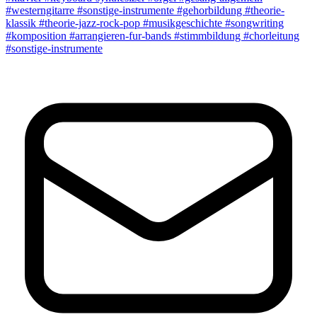
#westerngitarre
#sonstige-instrumente
#gehorbildung
#theorie-
klassik
#theorie-jazz-rock-pop
#musikgeschichte
#songwriting
#komposition
#arrangieren-fur-bands
#stimmbildung
#chorleitung
#sonstige-instrumente