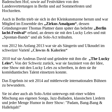
Badenschen Hof, sowie auf Festivitäten von den
Landesvertretungen in Berlin und auf Sommerfesten und
Hochzeiten.
Auch in Berlin trieb sie sich in der Kleinkunstszene herum und war
Mitglied im Ensemble des
„Zirkus Amalgam“
, dessen
Gründungsvater Thomas Plattner dann später das beliebte
„Berlin
lacht-Festival“
erfand, an denen sie mit den Lucky Leles und mit
„Spontan-Bands“ und als Solo-Act teilnahm.
von 2012 bis Anfang 2013 war sie als Sängerin und Ulknudel im
schweizer Varieté
„Clowns & Kalorien“
2010 traf sie Andreas David und gründete mit ihm die
„The Lucky
Leles“.
Von der Schweiz zurück, war sie fasziniert von der Idee,
eine Show mit den Lucky Leles zu schreiben, in dem sie ihr
komödiantisches Talent einsetzen konnte.
Das Ergebnis ist seit 2014 auf mittlerweile internationalen Bühnen
zu bewundern.
Sie ist aber auch als Solo-Artist unterwegs mit einer wilden
Mischung aus eigenen Songs, Jazz-Balladen, klassischen Liedern
und jeder Menge Humor in ihrer Show: "Padam, Bang-Bang &
Hallelujah!"