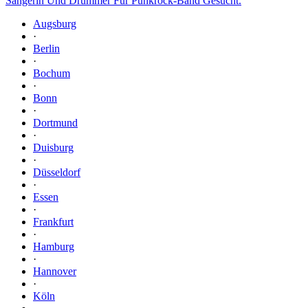
Sängerin Und Drummer Für Punkrock-Band Gesucht.
Augsburg
·
Berlin
·
Bochum
·
Bonn
·
Dortmund
·
Duisburg
·
Düsseldorf
·
Essen
·
Frankfurt
·
Hamburg
·
Hannover
·
Köln