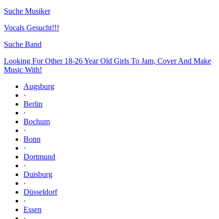
Suche Musiker
Vocals Gesucht!!!
Suche Band
Looking For Other 18-26 Year Old Girls To Jam, Cover And Make
Music With!
Augsburg
·
Berlin
·
Bochum
·
Bonn
·
Dortmund
·
Duisburg
·
Düsseldorf
·
Essen
·