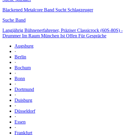
Blackened Metalcore Band Sucht Schlagzeuger
Suche Band
Langjährig Bühnenerfahrener, Präziser Classicrock (60S-80S) -
Drummer Im Raum München Ist Offen Für Gespräche
Augsburg
·
Berlin
·
Bochum
·
Bonn
·
Dortmund
·
Duisburg
·
Düsseldorf
·
Essen
·
Frankfurt